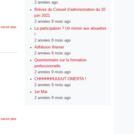
2 années ago
Brèves du Conseil d’administration du 10
juin 2021
2 années 8 mois ago
sur
 savoir plus
La participation ? Un mirroir aux alouettes
Sapin 2 pour
!
les uns, sapin de Noël pour
les
2 années 8 mois ago
autres
Adhésion Ifremer
2 années 8 mois ago
Questionnaire sur la formation
professionnelle
2 années 9 mois ago
CHHHHHHUUUUT OMERTA !
2 années 9 mois ago
1er Mai
2 années 9 mois ago
sur
 savoir plus
Tract
Organismes
de