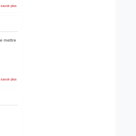
sur
 savoir plus
1er
Mai
de mettre
sur
 savoir plus
CHHHHHHUUUUT
OMERTA
!