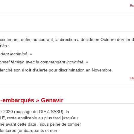
En
maintenant, enfin, au courant, la direction a décidé en Octobre dernier 
iés :
dant incriminé. »
nnel féminin avec le commandant incriminé. »
clenché son
droit d'alerte
pour discrimination en Novembre.
En
on-embarqués » Genavir
ier 2020 (passage de GIE à SASU), la
I.E, reste applicable au plus tard jusqu’au
né avant cette date , sous peine de tomber
dentaires (embarquants et non-