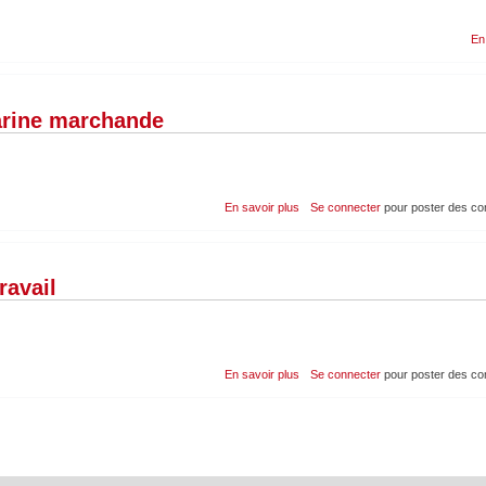
En
Marine marchande
sur
En savoir plus
Se connecter
pour poster des c
Travailler
à
bord
des
ravail
navires
de
la
Marine
marchande
sur
En savoir plus
Se connecter
pour poster des c
Harcèlement:
guide
du
ministère
du
travail